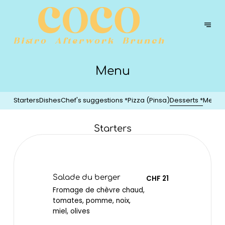
Menu
Starters
Dishes
Chef's suggestions *
Pizza (Pinsa)
Desserts *
Menu 
Starters
Salade du berger
CHF 21
Fromage de chèvre chaud,
tomates, pomme, noix,
miel, olives