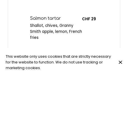
Salmon tartar
CHF 29
Shallot, chives, Granny
Smith apple, lemon, French
fries
This website only uses cookies that are strictly necessary
for the website to function. We do not use tracking or
marketing cookies.
Beef tartar
CHF 29
Shallots, capers, pickles,
French fries, toast